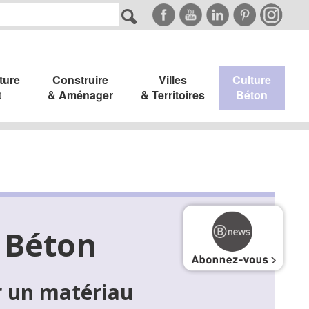
ture
Construire
Villes
Culture
t
& Aménager
& Territoires
Béton
 Béton
r un matériau