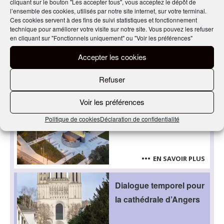
cliquant sur le bouton "Les accepter tous", vous acceptez le dépôt de
l’ensemble des cookies, utilisés par notre site internet, sur votre terminal.
Ces cookies servent à des fins de suivi statistiques et fonctionnement
technique pour améliorer votre visite sur notre site. Vous pouvez les refuser
en cliquant sur "Fonctionnels uniquement" ou "Voir les préférences"
Accepter les cookies
EN SAVOIR PLUS
Refuser
À Montréal, un lieu
symbole pour
Voir les préférences
transformer le paysage
Politique de cookies
Déclaration de confidentialité
urbain
EN SAVOIR PLUS
Dialogue temporel pour
la cathédrale d’Angers