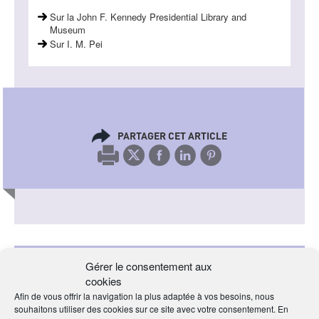
Sur la John F. Kennedy Presidential Library and
Museum
Sur I. M. Pei
PARTAGER CET ARTICLE
Nos derniers articles
Gérer le consentement aux
cookies
Afin de vous offrir la navigation la plus adaptée à vos besoins, nous
Un nouvel écrin pour la
souhaitons utiliser des cookies sur ce site avec votre consentement. En
collection Cérès Franco