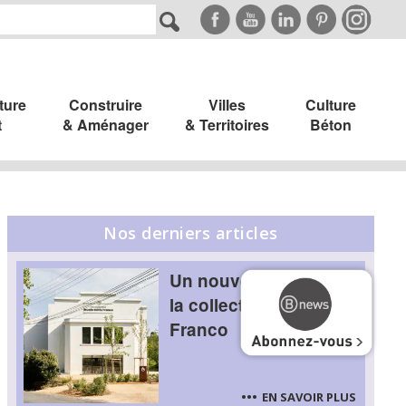
ture
Construire
Villes
Culture
t
& Aménager
& Territoires
Béton
Nos derniers articles
Un nouvel écrin pour
la collection Cérès
Franco
EN SAVOIR PLUS