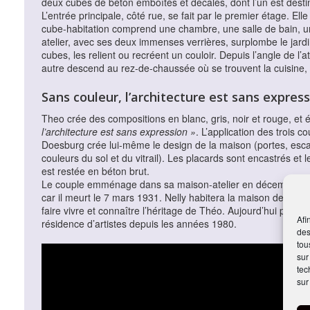
deux cubes de béton emboîtés et décalés, dont l’un est destiné à
L’entrée principale, côté rue, se fait par le premier étage. Elle 
cube-habitation comprend une chambre, une salle de bain, un
atelier, avec ses deux immenses verrières, surplombe le jard
cubes, les relient ou recréent un couloir. Depuis l’angle de l’a
autre descend au rez-de-chaussée où se trouvent la cuisine
Sans couleur, l’architecture est sans expres
Theo crée des compositions en blanc, gris, noir et rouge, et 
l’architecture est sans expression »
. L’application des trois 
Doesburg crée lui-même le design de la maison (portes, escali
couleurs du sol et du vitrail). Les placards sont encastrés et l
est restée en béton brut.
Le couple emménage dans sa maison-atelier en décembre 19
car il meurt le 7 mars 1931. Nelly habitera la maison de Meu
faire vivre et connaître l’héritage de Théo. Aujourd’hui propr
Afi
résidence d’artistes depuis les années 1980.
des
tou
sur
tec
sur