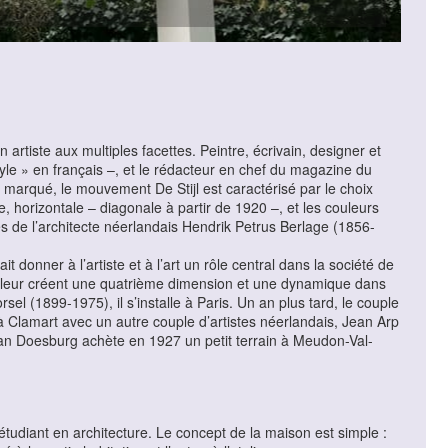
artiste aux multiples facettes. Peintre, écrivain, designer et
tyle » en français –, et le rédacteur en chef du magazine du
rqué, le mouvement De Stijl est caractérisé par le choix
e, horizontale – diagonale à partir de 1920 –, et les couleurs
 de l’architecte néerlandais Hendrik Petrus Berlage (1856-
t donner à l’artiste et à l’art un rôle central dans la société de
couleur créent une quatrième dimension et une dynamique dans
el (1899-1975), il s’installe à Paris. Un an plus tard, le couple
 à Clamart avec un autre couple d’artistes néerlandais, Jean Arp
 van Doesburg achète en 1927 un petit terrain à Meudon-Val-
tudiant en architecture. Le concept de la maison est simple :