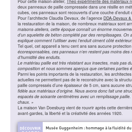
Pour cette maison-atelier,
Theo expérimente des matériaux n
deux panneaux de paille compressée dans une résille en métal
cubes, ces panneaux sont recouverts d’une couche d’enduit de p
Pour l’architecte Claudia Devaux, de l’agence
DDA-Devaux & 
la restauration de la maison, de nombreux matériaux sont arri
maisons-ateliers, cette époque connaît un énorme mouvement
d’un squelette de béton complété par des remplissages. On a 
explique comment l’utiliser avec l’enduit ciment côté extérieur
Tel quel, cet appareil a tenu cent ans sans aucune protection 
écoresponsables, ces panneaux n’en restent pas moins des mat
d’humidité des enduits.
Le matériau paille est très résistant aux insectes, mais pas d
composition et nous sommes aperçus que certaines parties é
Parmi les points importants de la restauration, les architect
actuelles ne permettent pas de le reconstruire avec la struc
paille compressés d’une épaisseur de 5 cm, sans aucune str
fidèle aux matériaux d’origine. Nous avons donc fait une str
espacés de soixante centimètres avec un remplissage paille. 
chaux. »
La maison Van Doesburg vient de rouvrir après cette dernière 
avant-gardes, la liberté et la créativité des années 1920.
Musée Guggenheim : hommage à la fluidité du