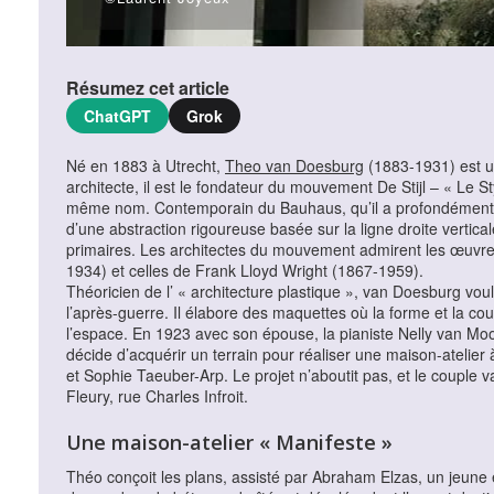
Résumez cet article
ChatGPT
Grok
Né en 1883 à Utrecht,
Theo van Doesburg
(1883-1931) est un 
architecte, il est le fondateur du mouvement De Stijl – « Le S
même nom. Contemporain du Bauhaus, qu’il a profondément ma
d’une abstraction rigoureuse basée sur la ligne droite vertical
primaires. Les architectes du mouvement admirent les œuvres
1934) et celles de Frank Lloyd Wright (1867-1959).
Théoricien de l’ « architecture plastique », van Doesburg voulai
l’après-guerre. Il élabore des maquettes où la forme et la 
l’espace. En 1923 avec son épouse, la pianiste Nelly van Moors
décide d’acquérir un terrain pour réaliser une maison-atelier
et Sophie Taeuber-Arp. Le projet n’aboutit pas, et le couple
Fleury, rue Charles Infroit.
Une maison-atelier « Manifeste »
Théo conçoit les plans, assisté par Abraham Elzas, un jeune é