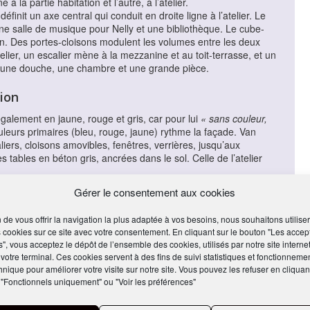
 la partie habitation et l’autre, à l’atelier.
définit un axe central qui conduit en droite ligne à l’atelier. Le
e salle de musique pour Nelly et une bibliothèque. Le cube-
in. Des portes-cloisons modulent les volumes entre les deux
telier, un escalier mène à la mezzanine et au toit-terrasse, et un
, une douche, une chambre et une grande pièce.
sion
également en jaune, rouge et gris, car pour lui
« sans couleur,
couleurs primaires (bleu, rouge, jaune) rythme la façade. Van
ers, cloisons amovibles, fenêtres, verrières, jusqu’aux
es tables en béton gris, ancrées dans le sol. Celle de l’atelier
30, mais Théo van Doesburg n’y vivra que quelques semaines
Gérer le consentement aux cookies
don jusqu’à sa mort, en 1975. Elle se donne pour mission de
iété de l’État néerlandais, la maison Van Doesburg est une
n de vous offrir la navigation la plus adaptée à vos besoins, nous souhaitons utiliser
 cookies sur ce site avec votre consentement. En cliquant sur le bouton "Les accep
s", vous acceptez le dépôt de l’ensemble des cookies, utilisés par notre site internet
 votre terminal. Ces cookies servent à des fins de suivi statistiques et fonctionneme
hnique pour améliorer votre visite sur notre site. Vous pouvez les refuser en cliquan
 "Fonctionnels uniquement" ou "Voir les préférences"