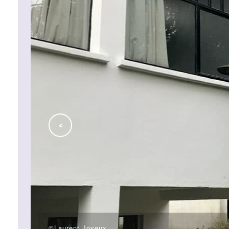
<
©Laurent Joyeux