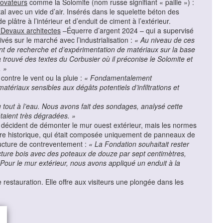
ovateurs
comme la Solomite (nom russe signifiant « paille ») :
 avec un vide d’air. Insérés dans le squelette béton des
lâtre à l’intérieur et d’enduit de ciment à l’extérieur.
Devaux architectes
–Équerre d’argent 2024 – qui a supervisé
vés sur le marché avec l’industrialisation :
« Au niveau de ces
 de recherche et d’expérimentation de matériaux sur la base
trouvé des textes du Corbusier où il préconise le Solomite et
. »
contre le vent ou la pluie :
«
Fondamentalement
ériaux sensibles aux dégâts potentiels d’infiltrations et
u tout à l’eau. Nous avons fait des sondages, analysé cette
taient très dégradées. »
es décident de démonter le mur ouest extérieur, mais les normes
ture historique, qui était composée uniquement de panneaux de
ucture de contreventement :
« La Fondation souhaitait rester
ucture bois avec des poteaux de douze par sept centimètres,
Pour le mur extérieur, nous avons appliqué un enduit à la
restauration. Elle offre aux visiteurs une plongée dans les