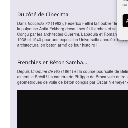
sur
Du côté de Cinecitta
Dans
Boccacio 70
(1962), Federico Fellini fait oublier le pass
la pulpeuse Anita Eckberg devant ses 216 arches et ses sept 
Conçu par les architectes Guerrini, Lapadula et Romano, ce cu
1938 et 1940 pour une exposition Universelle annulée. Les ro
architectural en béton armé de leur histoire !
Frenchies et Béton Samba…
Depuis
L’homme de Rio
(1964) et la course poursuite de Belm
aiment le Brésil ! La caméra de Philippe de Broca vole entre 
géométriques de voile de béton conçus par Oscar Niemeyer e