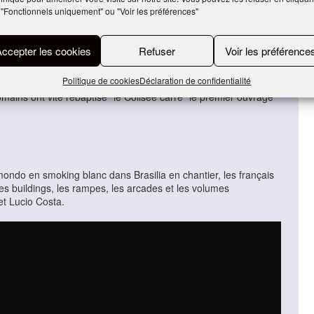
 "Fonctionnels uniquement" ou "Voir les préférences"
Accepter les cookies
Refuser
Voir les préférence
é mussolinien du palazzo della civiltà italiana de Rome. Il filme
étages illuminés.
Politique de cookies
Déclaration de confidentialité
be de béton blanc recouvert de travertin, a été édifié entre
mains ont vite rebaptisé “le Colisée carré” le premier ouvrage
ondo en smoking blanc dans Brasilia en chantier, les français
les buildings, les rampes, les arcades et les volumes
t Lucio Costa.