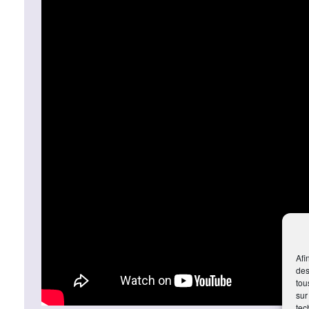
Afi
des
tou
sur
tec