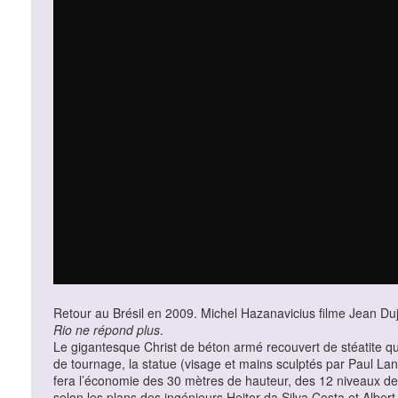
Retour au Brésil en 2009. Michel Hazanavicius filme Jean Du
Rio ne répond plus
.
Le gigantesque Christ de béton armé recouvert de stéatite qui
de tournage, la statue (visage et mains sculptés par Paul Lan
fera l’économie des 30 mètres de hauteur, des 12 niveaux de b
selon les plans des ingénieurs Heitor da Silva Costa et Alber