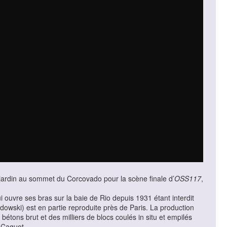
jardin au sommet du Corcovado pour la scène finale d’
OSS117
,
 ouvre ses bras sur la baie de Rio depuis 1931 étant interdit
dowski) est en partie reproduite près de Paris. La production
étons brut et des milliers de blocs coulés in situ et empilés
t Caquot.