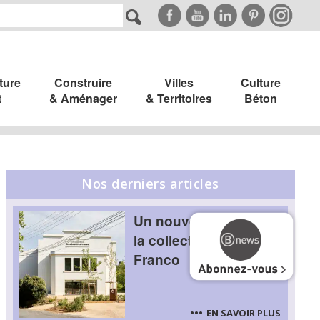
ture
Construire
Villes
Culture
t
& Aménager
& Territoires
Béton
Nos derniers articles
Un nouvel écrin pour
la collection Cérès
Franco
EN SAVOIR PLUS