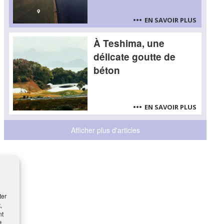
EN SAVOIR PLUS
À Teshima, une
délicate goutte de
béton
EN SAVOIR PLUS
Afficher plus d'articles
ter
,
nt
t