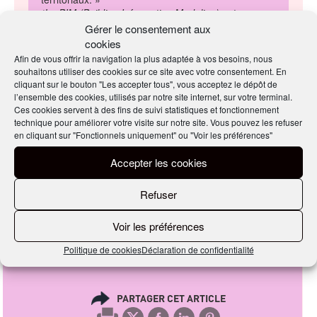
Le BIM (Building Information Modeling) est une
*
méthode de travail collaborative autour d’une
Gérer le consentement aux
maquette numérique 3D qui permet de concevoir,
cookies
visualiser, simuler et collaborer plus facilement tout
Afin de vous offrir la navigation la plus adaptée à vos besoins, nous
au long du cycle de vie du projet.
souhaitons utiliser des cookies sur ce site avec votre consentement. En
cliquant sur le bouton "Les accepter tous", vous acceptez le dépôt de
l’ensemble des cookies, utilisés par notre site internet, sur votre terminal.
Ces cookies servent à des fins de suivi statistiques et fonctionnement
Par Éric Gautier, le 19/03/2018
technique pour améliorer votre visite sur notre site. Vous pouvez les refuser
en cliquant sur "Fonctionnels uniquement" ou "Voir les préférences"
EN SAVOIR
Accepter les cookies
PLUS
Refuser
Plus d'information sur la FIB
Voir les préférences
Politique de cookies
Déclaration de confidentialité
PARTAGER CET ARTICLE