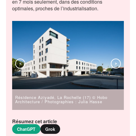
en 7 mois seulement, dans des conditions
optimales, proches de l’industrialisation.
<
>
Résidence Aziyadé, La Rochelle (17) © Hobo
Rési
Architecture / Photographies : Julia Hasse
Arch
Résumez cet article
ChatGPT
Grok