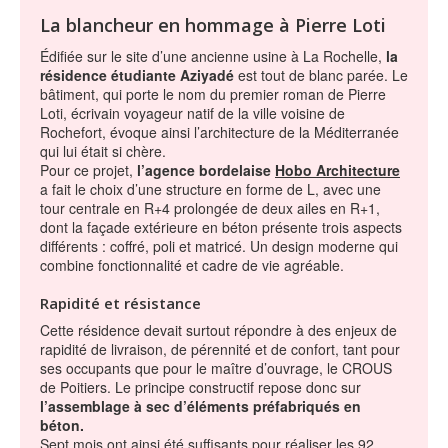
La blancheur en hommage à Pierre Loti
Édifiée sur le site d’une ancienne usine à La Rochelle,
la
résidence étudiante Aziyadé
est tout de blanc parée. Le
bâtiment, qui porte le nom du premier roman de Pierre
Loti, écrivain voyageur natif de la ville voisine de
Rochefort, évoque ainsi l’architecture de la Méditerranée
qui lui était si chère.
Pour ce projet,
l’agence bordelaise
Hobo Architecture
a fait le choix d’une structure en forme de L, avec une
tour centrale en R+4 prolongée de deux ailes en R+1,
dont la façade extérieure en béton présente trois aspects
différents : coffré, poli et matricé. Un design moderne qui
combine fonctionnalité et cadre de vie agréable.
Rapidité et résistance
Cette résidence devait surtout répondre à des enjeux de
rapidité de livraison, de pérennité et de confort, tant pour
ses occupants que pour le maître d’ouvrage, le CROUS
de Poitiers. Le principe constructif repose donc sur
l’assemblage à sec d’éléments préfabriqués en
béton.
Sept mois ont ainsi été suffisants pour réaliser les 92