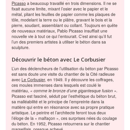
Picasso
a beaucoup travaillé en trois dimensions. Il ne se
fixait aucune limite, mixant l’osier avec le papier et le
métal, pliant les feuilles de papier comme les plaques de
tôle, modelant la terre ou le plâtre, gravant le bois et la
pierre, soudant, assemblant ou collant. Toujours en quête
de nouveaux matériaux, Pablo Picasso insufflait une
nouvelle vie à tout ce qui l’entourait. C’est ainsi qu’il fut
l’un des premiers artistes à utiliser le béton dans sa
sculpture.
Découvrir le béton avec Le Corbusier
L’un des déclencheurs de l’utilisation du béton par Picasso
est sans doute une visite du chantier de la Cité radieuse
avec
Le Corbusier
, en 1949. Il y découvre les coffrages,
ces moules immenses dans lesquels est coulé le
matériau,
« comme le bronze d’une gigantesque fusion ».
Picasso est fasciné, séduit par l’esthétique du béton brut,
sa malléabilité et le principe de l’empreinte dans la
matière qui entre en résonance avec sa propre pratique
artistique. Le peintre et l’architecte feront tous deux
l’éloge de la « malfaçon », ces surprises nées du coulage
du béton. En 1952, Picasso retournera sur le chantier
marseillais, presque achevé.