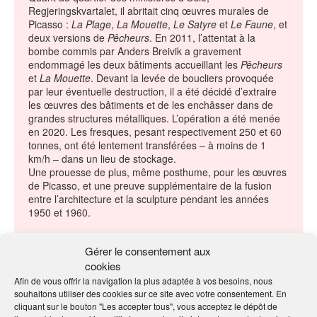
Regjeringskvartalet, il abritait cinq œuvres murales de
Picasso :
La Plage
,
La Mouette
,
Le Satyre
et
Le Faune
, et
deux versions de
Pêcheurs
. En 2011, l’attentat à la
bombe commis par Anders Breivik a gravement
endommagé les deux bâtiments accueillant les
Pêcheurs
et
La Mouette
. Devant la levée de boucliers provoquée
par leur éventuelle destruction, il a été décidé d’extraire
les œuvres des bâtiments et de les enchâsser dans de
grandes structures métalliques. L’opération a été menée
en 2020. Les fresques, pesant respectivement 250 et 60
tonnes, ont été lentement transférées – à moins de 1
km/h – dans un lieu de stockage.
Une prouesse de plus, même posthume, pour les œuvres
de Picasso, et une preuve supplémentaire de la fusion
entre l’architecture et la sculpture pendant les années
1950 et 1960.
Par Laurent Joyeux, le 02/10/2023
Gérer le consentement aux
cookies
EN SAVOIR
Afin de vous offrir la navigation la plus adaptée à vos besoins, nous
PLUS
souhaitons utiliser des cookies sur ce site avec votre consentement. En
cliquant sur le bouton "Les accepter tous", vous acceptez le dépôt de