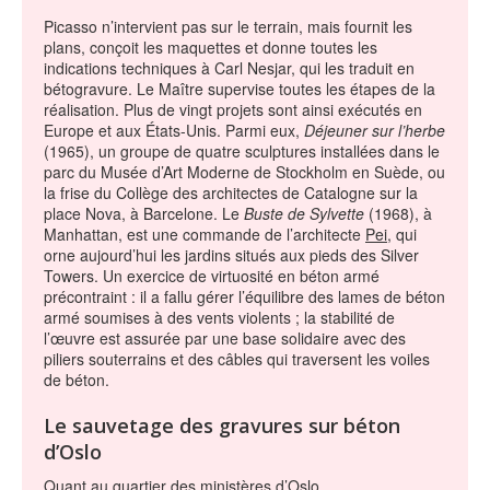
Picasso n’intervient pas sur le terrain, mais fournit les
plans, conçoit les maquettes et donne toutes les
indications techniques à Carl Nesjar, qui les traduit en
bétogravure. Le Maître supervise toutes les étapes de la
réalisation. Plus de vingt projets sont ainsi exécutés en
Europe et aux États-Unis. Parmi eux,
Déjeuner sur l’herbe
(1965), un groupe de quatre sculptures installées dans le
parc du Musée d’Art Moderne de Stockholm en Suède, ou
la frise du Collège des architectes de Catalogne sur la
place Nova, à Barcelone. Le
Buste de Sylvette
(1968), à
Manhattan, est une commande de l’architecte
Pei
, qui
orne aujourd’hui les jardins situés aux pieds des Silver
Towers. Un exercice de virtuosité en béton armé
précontraint : il a fallu gérer l’équilibre des lames de béton
armé soumises à des vents violents ; la stabilité de
l’œuvre est assurée par une base solidaire avec des
piliers souterrains et des câbles qui traversent les voiles
de béton.
Le sauvetage des gravures sur béton
d’Oslo
Quant au quartier des ministères d’Oslo,