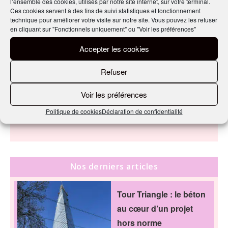
l’ensemble des cookies, utilisés par notre site internet, sur votre terminal.
Ces cookies servent à des fins de suivi statistiques et fonctionnement
Sur les sculptures en béton de Picasso
technique pour améliorer votre visite sur notre site. Vous pouvez les refuser
en cliquant sur "Fonctionnels uniquement" ou "Voir les préférences"
Accepter les cookies
Refuser
PARTAGER CET ARTICLE
Voir les préférences
Politique de cookies
Déclaration de confidentialité
Nos derniers articles
Tour Triangle : le béton
au cœur d’un projet
hors norme