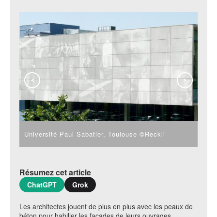
<
>
Université Paul Sabatier, Toulouse ©Reckli
Univ
Résumez cet article
ChatGPT
Grok
Les architectes jouent de plus en plus avec les peaux de
béton pour habiller les façades de leurs ouvrages.