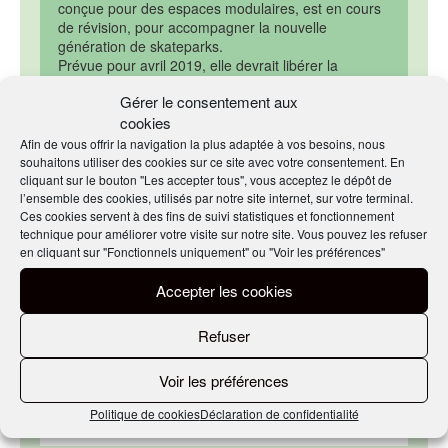
conçue pour des espaces modulaires, est en cours
de révision, pour accompagner la nouvelle
génération de skateparks.
Prévue pour avril 2019, elle devrait libérer la
créativité des concepteurs tout en responsabilisant
Gérer le consentement aux
davantage les acteurs publics grâce à l’instauration
cookies
de contrôles réguliers.
À cela s’ajouteront prochainement deux labels
Afin de vous offrir la navigation la plus adaptée à vos besoins, nous
qualité, définis par Qualisport : l’un concernera
souhaitons utiliser des cookies sur ce site avec votre consentement. En
l’ingénierie spécialisée, l’autre les constructeurs
cliquant sur le bouton "Les accepter tous", vous acceptez le dépôt de
spécialisés.
l’ensemble des cookies, utilisés par notre site internet, sur votre terminal.
Ces cookies servent à des fins de suivi statistiques et fonctionnement
technique pour améliorer votre visite sur notre site. Vous pouvez les refuser
en cliquant sur "Fonctionnels uniquement" ou "Voir les préférences"
Par Charles Legueltel, le 11/01/2019
Accepter les cookies
EN SAVOIR
Refuser
PLUS
Voir les préférences
Fédération Française de Roller & Skateboard (FFRS) :
Politique de cookies
Déclaration de confidentialité
Commission Nationale Skateboard