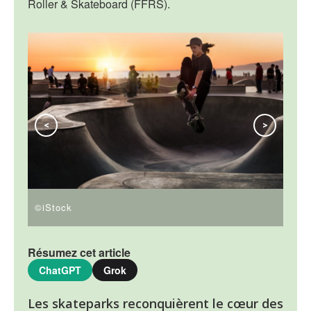
Roller & Skateboard (FFRS).
<
>
©iStock
©iS
Résumez cet article
ChatGPT
Grok
Les skateparks reconquièrent le cœur des