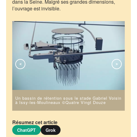
dans la Seine. Malgré ses grandes dimensions,
l’ouvrage est invisible.
<
>
Un bassin de rétention sous le stade Gabriel Voisin
Un b
à Issy-les-Moulineaux ©Quatre Vingt Douze
à Is
Résumez cet article
ChatGPT
Grok