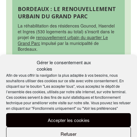
BORDEAUX : LE RENOUVELLEMENT
URBAIN DU GRAND PARC
La réhabilitation des résidences Gounod, Haendel
et Ingres (530 logements au total) s’inscrit dans le
projet de
renouvellement urbain du quartier Le
Grand Parc
impulsé par la municipalité de
Bordeaux.
Lancé en 2011, il s’articule autour de quatre axes :
Gérer le consentement aux
améliorer la lisibilité des espaces publics et
cookies
faciliter les déplacements actifs ;
Afin de vous offrir la navigation la plus adaptée à vos besoins, nous
renforcer l’attractivité des équipements autour
souhaitons utiliser des cookies sur ce site avec votre consentement. En
d’espaces publics majeurs ;
cliquant sur le bouton "Les accepter tous", vous acceptez le dépôt de
révéler le grand jardin public du quartier pour
l’ensemble des cookies, utilisés par notre site internet, sur votre terminal.
tous les publics ;
Ces cookies servent à des fins de suivi statistiques et fonctionnement
valoriser le patrimoine et offrir une nouvelle
technique pour améliorer votre visite sur notre site. Vous pouvez les refuser
mixité d’habitat.
en cliquant sur "Fonctionnels uniquement" ou "Voir les préférences"
Accepter les cookies
Par Gilmar S. Martins, le 19/09/2017
Refuser