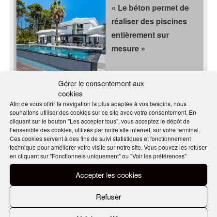
« Le béton permet de
réaliser des piscines
entièrement sur
mesure »
EN SAVOIR PLUS
Gérer le consentement aux
cookies
Béton décoratif, le
Afin de vous offrir la navigation la plus adaptée à vos besoins, nous
souhaitons utiliser des cookies sur ce site avec votre consentement. En
révélateur de vos sols !
cliquant sur le bouton "Les accepter tous", vous acceptez le dépôt de
l’ensemble des cookies, utilisés par notre site internet, sur votre terminal.
Ces cookies servent à des fins de suivi statistiques et fonctionnement
technique pour améliorer votre visite sur notre site. Vous pouvez les refuser
en cliquant sur "Fonctionnels uniquement" ou "Voir les préférences"
Accepter les cookies
EN SAVOIR PLUS
Refuser
Une villa immaculée
face à l’immensité