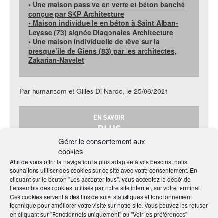
• Une maison passive en verre et béton banché
conçue par SKP Architecture
• Maison individuelle en béton à Saint Alban-
Leysse (73) signée Diagonales Architecture
• Une maison individuelle de rêve sur la
presque’ile de Giens (83) par les architectes,
Zakarian-Navelet
Par humancom et Gilles Di Nardo, le 25/06/2021
EN SAVOIR
PLUS
Gérer le consentement aux
cookies
Sur la Fédération Française de la Construction Passive
Afin de vous offrir la navigation la plus adaptée à vos besoins, nous
Sur Equiom
souhaitons utiliser des cookies sur ce site avec votre consentement. En
cliquant sur le bouton "Les accepter tous", vous acceptez le dépôt de
l’ensemble des cookies, utilisés par notre site internet, sur votre terminal.
Ces cookies servent à des fins de suivi statistiques et fonctionnement
technique pour améliorer votre visite sur notre site. Vous pouvez les refuser
en cliquant sur "Fonctionnels uniquement" ou "Voir les préférences"