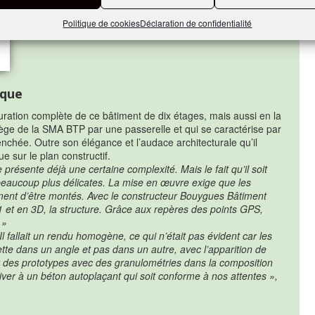
rieix Martineau, fondateur de l’agence
YMA
.
Politique de cookies
Déclaration de confidentialité
ique
uration complète de ce bâtiment de dix étages, mais aussi en la
-siège de la SMA BTP par une passerelle et qui se caractérise par
enchée. Outre son élégance et l’audace architecturale qu’il
 sur le plan constructif.
présente déjà une certaine complexité. Mais le fait qu’il soit
beaucoup plus délicates. La mise en œuvre exige que les
ment d’être montés. Avec le constructeur Bouygues Bâtiment
 1 et en 3D, la structure. Grâce aux repères des points GPS,
 »
Il fallait un rendu homogène, ce qui n’était pas évident car les
tte dans un angle et pas dans un autre, avec l’apparition de
t des prototypes avec des granulométries dans la composition
iver à un béton autoplaçant qui soit conforme à nos attentes »,