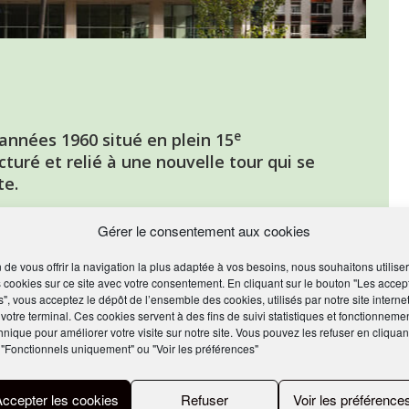
e
années 1960 situé en plein 15
uré et relié à une nouvelle tour qui se
te.
noble et la prolonger dans une extension contemporaine, voilà
 réalisation du projet Biome, dont il est le concepteur avec
Gérer le consentement aux cookies
cturation / construction d’immeubles de bureaux s’étendant sur
 d’assurance pour les métiers de la construction.
n de vous offrir la navigation la plus adaptée à vos besoins, nous souhaitons utiliser
 cookies sur ce site avec votre consentement. En cliquant sur le bouton "Les accep
s", vous acceptez le dépôt de l’ensemble des cookies, utilisés par notre site internet
ieurs
 votre terminal. Ces cookies servent à des fins de suivi statistiques et fonctionneme
s, c’est un bâtiment qui faisait preuve à l’époque d’une
hnique pour améliorer votre visite sur notre site. Vous pouvez les refuser en cliquan
ourrait dire qu’il est construit par des ingénieurs pour des
 "Fonctionnels uniquement" ou "Voir les préférences"
, la structure socle-poutres en béton en fait un bâtiment sur
busier
. Cet espace est d’ailleurs joliment traité avec des formes
Accepter les cookies
Refuser
Voir les préférence
que l’on expose et assume. Nous avons choisi de conserver ce