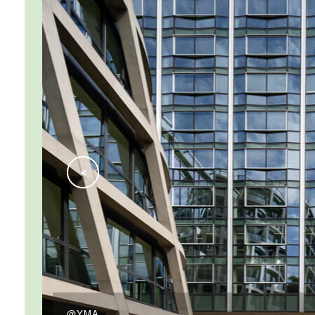
<
@YMA