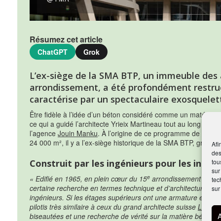
Résumez cet article
ChatGPT
Grok
L’ex-siège de la SMA BTP, un immeuble des 
arrondissement, a été profondément restruct
caractérise par un spectaculaire exosquelet
Être fidèle à l’idée d’un béton considéré comme un matériau 
ce qui a guidé l’architecte Yrieix Martineau tout au long de la
l’agence
Jouin Manku
. À l’origine de ce programme de restru
24 000 m², il y a l’ex-siège historique de la SMA BTP, groupe
Afi
des
tou
Construit par les ingénieurs pour les ingén
sur
e
« Edifié en 1965, en plein cœur du 15
arrondissement de Pari
tec
certaine recherche en termes technique et d’architecture. On p
sur
ingénieurs. Si les étages supérieurs ont une armature en acier
pilotis très similaire à ceux du grand architecte suisse
Le Cor
biseautées et une recherche de vérité sur la matière béton 