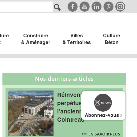
ture
Construire
Villes
Culture
t
& Aménager
& Territoires
Béton
Nos derniers articles
Réinvention
perpétuelle pour
l’ancienne usine
Cointreau
EN SAVOIR PLUS