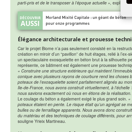
parti-pris et de le transposer à l’époque actuelle »,
explique Y
Morland Mixité Capitale : un géant de béton
pour onze programmes
Élégance architecturale et prouesse techn
Car le projet Biome n’a pas seulement consisté en la restruct
création en miroir d’un “pavillon” de huit étages, relié à l’ex
un spectaculaire exosquelette en béton brut à la silhouette p
représente, ce bâtiment est également une prouesse technique
« Construire une structure extérieure qui maintient l’immeuble 
conique avec plusieurs rayons de courbure rend les choses 
poteaux de l’exosquelette soient parfaitement alignés au mo
Ile-de-France, nous avons construit virtuellement, à l’échelle
nous savions exactement où nous en étions de la réalisation.
Le coulage du béton a également exigé le plus grand soin.
« 
poteaux étaient en pente. Le risque était qu’un agrégat se me
bulles ou de ferraillage apparents. Nous avons donc construi
du matériau et des techniques de coulage différents, pour arr
souligne Yrieix Martineau.