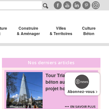
ture
Construire
Villes
Culture
t
& Aménager
& Territoires
Béton
Nos derniers articles
Tour Triangle : le
béton au cœur d’un
projet hors norme
EN SAVOIR PLUS