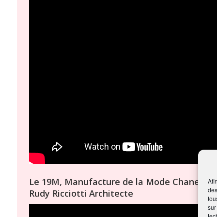
Le 19M, Manufacture de la Mode Chanel, Pari
Afi
des
Rudy Ricciotti Architecte
tou
sur
tec