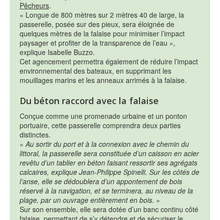
Pêcheurs
.
« Longue de 800 mètres sur 2 mètres 40 de large, la
passerelle, posée sur des pieux, sera éloignée de
quelques mètres de la falaise pour minimiser l’impact
paysager et profiter de la transparence de l’eau »,
explique Isabelle Buzzo.
Cet agencement permettra également de réduire l’impact
environnemental des bateaux, en supprimant les
mouillages marins et les anneaux arrimés à la falaise.
Du béton raccord avec la falaise
Conçue comme une promenade urbaine et un ponton
portuaire, cette passerelle comprendra deux parties
distinctes.
«
Au sortir du port et à la connexion avec le chemin du
littoral, la passerelle sera constituée d’un caisson en acier
revêtu d’un tablier en béton faisant ressortir ses agrégats
calcaires, explique Jean-Philippe Spinelli. Sur les côtés de
l’anse, elle se dédoublera d’un appontement de bois
réservé à la navigation, et se terminera, au niveau de la
plage, par un ouvrage entièrement en bois.
»
Sur son ensemble, elle sera dotée d’un banc continu côté
falaise, permettant de s’y détendre et de sécuriser le