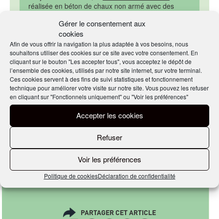
réalisée en béton de chaux non armé avec des
agrégats calcaires rappelant les enceintes et
Gérer le consentement aux
murailles avoisinantes.
cookies
Le
théâtre de verdure de Bastia
a, pour sa part, été
réalisé en béton composé d’agrégats de schiste
Afin de vous offrir la navigation la plus adaptée à vos besoins, nous
extraits de la falaise où il a été érigé.
souhaitons utiliser des cookies sur ce site avec votre consentement. En
cliquant sur le bouton "Les accepter tous", vous acceptez le dépôt de
l’ensemble des cookies, utilisés par notre site internet, sur votre terminal.
Ces cookies servent à des fins de suivi statistiques et fonctionnement
Par Éric Gautier, le 14/04/2022
technique pour améliorer votre visite sur notre site. Vous pouvez les refuser
en cliquant sur "Fonctionnels uniquement" ou "Voir les préférences"
EN SAVOIR
Accepter les cookies
PLUS
Refuser
Sur l’agence Buzzo Spinelli
Voir les préférences
Politique de cookies
Déclaration de confidentialité
PARTAGER CET ARTICLE