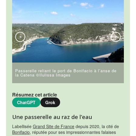
<
>
Passerelle reliant le port de Bonifacio à l’anse de
Pass
la Catena ©Ilulissa Images
la C
Résumez cet article
ChatGPT
Grok
Une passerelle au raz de l’eau
Labellisée
Grand Site de France
depuis 2020, la cité de
Bonifacio
, réputée pour ses impressionnantes falaises