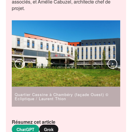
associés, et Amélie Cabuzel, architecte chef de
projet.
<
>
Quartier Cassine à Chambéry (façade Ouest) ©
Quar
Ecliptique / Laurent Thion
entr
entr
Résumez cet article
ChatGPT
Grok