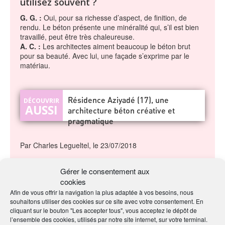
utilisez souvent ?
G. G. :
Oui, pour sa richesse d’aspect, de finition, de
rendu. Le béton présente une minéralité qui, s’il est bien
travaillé, peut être très chaleureuse.
A. C. :
Les architectes aiment beaucoup le béton brut
pour sa beauté. Avec lui, une façade s’exprime par le
matériau.
Résidence Aziyadé (17), une
architecture béton créative et
pragmatique
Par Charles Legueltel, le 23/07/2018
Gérer le consentement aux
EN SAVOIR
cookies
PLUS
Afin de vous offrir la navigation la plus adaptée à vos besoins, nous
souhaitons utiliser des cookies sur ce site avec votre consentement. En
cliquant sur le bouton "Les accepter tous", vous acceptez le dépôt de
Sur AA Group
l’ensemble des cookies, utilisés par notre site internet, sur votre terminal.
Plus d'information sur la FIB