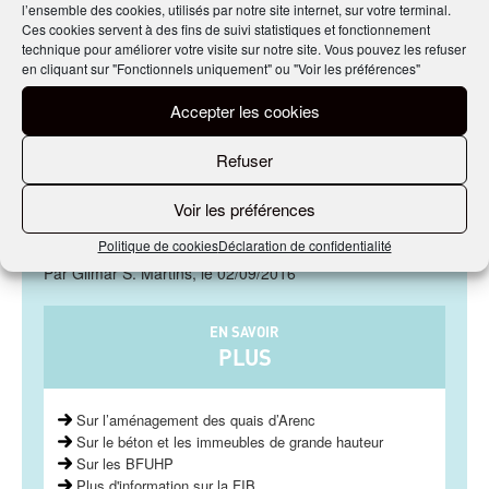
l’ensemble des cookies, utilisés par notre site internet, sur votre terminal.
aux 18, 19 et 20e ainsi qu’aux 30 et 31e étages –
Ces cookies servent à des fins de suivi statistiques et fonctionnement
constitués de terrasses paysagères, qui rappelleront
technique pour améliorer votre visite sur notre site. Vous pouvez les refuser
la végétation des calanques.
en cliquant sur "Fonctionnels uniquement" ou "Voir les préférences"
La Tour La Marseillaise va nécessiter 18 800 m³ de
béton et 1 700 tonnes d’acier. Sur les façades
Accepter les cookies
vitrées seront installés 3 500 brise-soleil en BFUHP
dont les coloris puiseront dans une palette de 26
Refuser
teintes différentes avec, en dominantes, le bleu, le
blanc et l’oranger. Lancé en décembre 2014, le
chantier sera achevé en 2018.
Voir les préférences
Politique de cookies
Déclaration de confidentialité
Par Gilmar S. Martins, le 02/09/2016
EN SAVOIR
PLUS
Sur l’aménagement des quais d’Arenc
Sur le béton et les immeubles de grande hauteur
Sur les BFUHP
Plus d'information sur la FIB