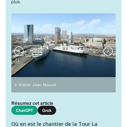
plus.
<
>
© Atelier Jean Nouvel
© At
Résumez cet article
ChatGPT
Grok
Où en est le chantier de la Tour La