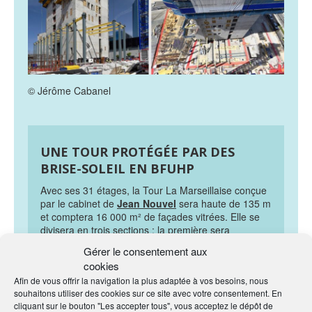
© Jérôme Cabanel
UNE TOUR PROTÉGÉE PAR DES
BRISE-SOLEIL EN BFUHP
Avec ses 31 étages, la Tour La Marseillaise conçue
par le cabinet de
Jean Nouvel
sera haute de 135 m
et comptera 16 000 m² de façades vitrées. Elle se
divisera en trois sections : la première sera
constituée d’un vide de 12 m, surmonté du rez-de-
Gérer le consentement aux
chaussée, d’une crèche de 26 berceaux et d’un
cookies
restaurant inter-entreprises ; la seconde d’une série
Afin de vous offrir la navigation la plus adaptée à vos besoins, nous
de 16 étages ; et la troisième d’une série de
souhaitons utiliser des cookies sur ce site avec votre consentement. En
bureaux (du 17e au 31e étage). Ces sections seront
cliquant sur le bouton "Les accepter tous", vous acceptez le dépôt de
séparées par deux séries de niveaux atypiques –