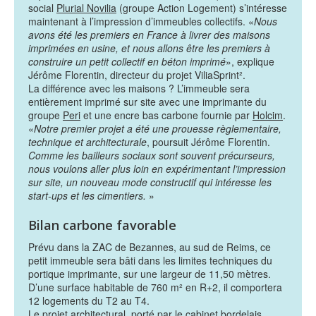
social
Plurial Novilia
(groupe Action Logement) s’intéresse
maintenant à l’impression d’immeubles collectifs. «
Nous
avons été les premiers en France à livrer des maisons
imprimées en usine, et nous allons être les premiers à
construire un petit collectif en béton imprimé
», explique
Jérôme Florentin, directeur du projet ViliaSprint².
La différence avec les maisons ? L’immeuble sera
entièrement imprimé sur site avec une imprimante du
groupe
Peri
et une encre bas carbone fournie par
Holcim
.
«
Notre premier projet a été une prouesse règlementaire,
technique et architecturale
, poursuit Jérôme Florentin.
Comme les bailleurs sociaux sont souvent précurseurs,
nous voulons aller plus loin en expérimentant l’impression
sur site, un nouveau mode constructif qui intéresse les
start-ups et les cimentiers.
»
Bilan carbone favorable
Prévu dans la ZAC de Bezannes, au sud de Reims, ce
petit immeuble sera bâti dans les limites techniques du
portique imprimante, sur une largeur de 11,50 mètres.
D’une surface habitable de 760 m² en R+2, il comportera
12 logements du T2 au T4.
Le projet architectural, porté par le cabinet bordelais