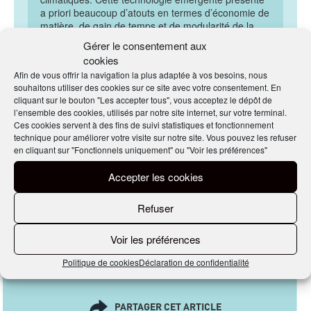
a priori beaucoup d’atouts en termes d’économie de
matière, de gain de temps et de modularité de la
construction. En ce sens, la robotisation de la
Gérer le consentement aux
construction peut être une voie d’avenir pour la
cookies
rendre plus efficace, plus flexible et plus durable. »
Afin de vous offrir la navigation la plus adaptée à vos besoins, nous
souhaitons utiliser des cookies sur ce site avec votre consentement. En
cliquant sur le bouton "Les accepter tous", vous acceptez le dépôt de
Par Éric Gautier, le 20/01/2023
l’ensemble des cookies, utilisés par notre site internet, sur votre terminal.
Ces cookies servent à des fins de suivi statistiques et fonctionnement
technique pour améliorer votre visite sur notre site. Vous pouvez les refuser
EN SAVOIR
en cliquant sur "Fonctionnels uniquement" ou "Voir les préférences"
PLUS
Accepter les cookies
Sur Plurial Novilia
Refuser
Holcim
Voir les préférences
Politique de cookies
Déclaration de confidentialité
PARTAGER CET ARTICLE