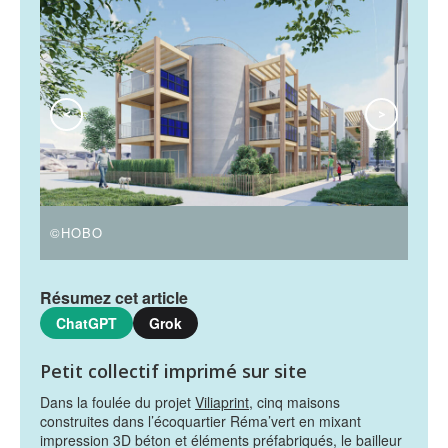
<
>
©HOBO
©H
Résumez cet article
ChatGPT
Grok
Petit collectif imprimé sur site
Dans la foulée du projet
Viliaprint
, cinq maisons
construites dans l’écoquartier Réma’vert en mixant
impression 3D béton et éléments préfabriqués, le bailleur