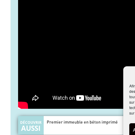
Afi
des
tou
sur
tec
sur
Premier immeuble en béton imprimé