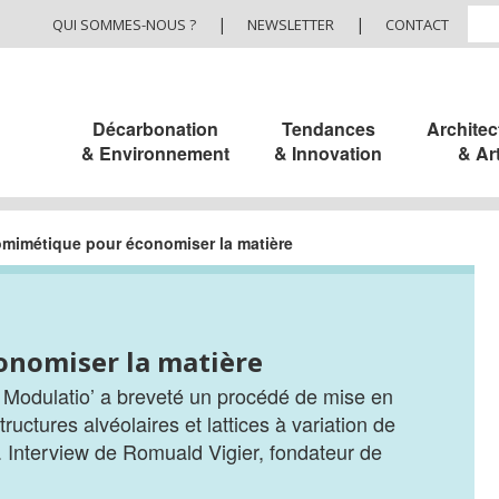
|
|
QUI SOMMES-NOUS ?
NEWSLETTER
CONTACT
Décarbonation
Tendances
Architec
& Environnement
& Innovation
& Ar
omimétique pour économiser la matière
onomiser la matière
p Modulatio’ a breveté un procédé de mise en
ructures alvéolaires et lattices à variation de
. Interview de Romuald Vigier, fondateur de