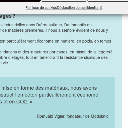
Politique de cookies
Déclaration de confidentialité
 technologie, et pourquoi le secteur de la
tages ?
 industrielles dans l’aéronautique, l’automobile ou
r de matières premières, il nous a semblé évident de nous y
ton
particulièrement économe en matière, en poids, en temps
ondations et des structures porteuses, en raison de la légèreté
mbre d’étages, tout en améliorant la résistance sismique des
e vie.
e mise en forme des matériaux, nous avons
tructif en béton particulièrement économe
s et en CO2. »
Romuald Vigier, fondateur de Modulatio’