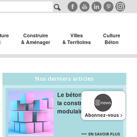
ture
Construire
Villes
Culture
t
& Aménager
& Territoires
Béton
Nos derniers articles
Le béton s’allège pour
la construction
modulaire
EN SAVOIR PLUS