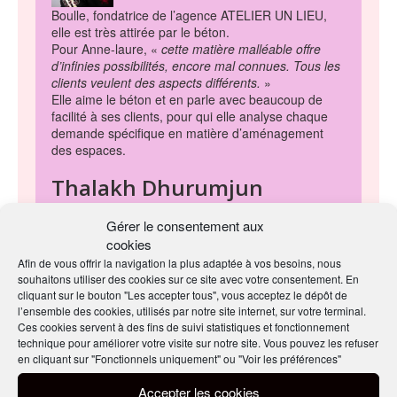
Boulle, fondatrice de l’agence ATELIER UN LIEU,
elle est très attirée par le béton.
Pour Anne-laure, «
cette matière malléable offre
d’infinies possibilités, encore mal connues. Tous les
clients veulent des aspects différents.
»
Elle aime le béton et en parle avec beaucoup de
facilité à ses clients, pour qui elle analyse chaque
demande spécifique en matière d’aménagement
des espaces.
Thalakh Dhurumjun
Gérer le consentement aux
cookies
Afin de vous offrir la navigation la plus adaptée à vos besoins, nous
souhaitons utiliser des cookies sur ce site avec votre consentement. En
cliquant sur le bouton "Les accepter tous", vous acceptez le dépôt de
Fondateur de
ABD STUDIO
, il réalise sols, murs,
l’ensemble des cookies, utilisés par notre site internet, sur votre terminal.
salles de bain, cuisines et mobilier en béton ciré ou
Ces cookies servent à des fins de suivi statistiques et fonctionnement
mortier fibré ultra-haute performance.
technique pour améliorer votre visite sur notre site. Vous pouvez les refuser
en cliquant sur "Fonctionnels uniquement" ou "Voir les préférences"
Ce maître du béton a fait ses armes dans l’hyper-
luxe et à l’international. Habitué à travailler son
Accepter les cookies
béton dans le monde de la haute-couture pour