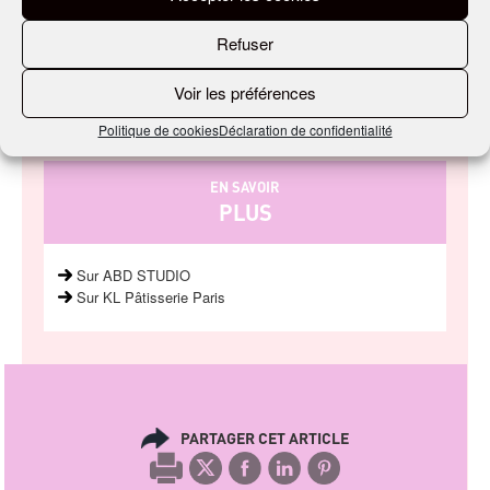
Saint-Laurent, Céline ou Givenchy, il a réalisé les
1800 m2 de l’espace Balenciaga, à l’occasion de la
Refuser
Fashion Week.
Voir les préférences
Par Laurent Joyeux, le 22/03/2022
Politique de cookies
Déclaration de confidentialité
EN SAVOIR
PLUS
Sur ABD STUDIO
Sur KL Pâtisserie Paris
PARTAGER CET ARTICLE