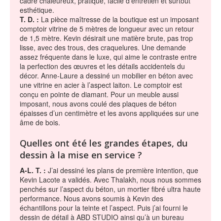
cadre chaleureux, pratique, facile d’entretien et surtout
esthétique.
T. D. :
La pièce maîtresse de la boutique est un imposant
comptoir vitrine de 5 mètres de longueur avec un retour
de 1,5 mètre. Kevin désirait une matière brute, pas trop
lisse, avec des trous, des craquelures. Une demande
assez fréquente dans le luxe, qui aime le contraste entre
la perfection des œuvres et les détails accidentels du
décor. Anne-Laure a dessiné un mobilier en béton avec
une vitrine en acier à l’aspect laiton. Le comptoir est
conçu en pointe de diamant. Pour un meuble aussi
imposant, nous avons coulé des plaques de béton
épaisses d’un centimètre et les avons appliquées sur une
âme de bois.
Quelles ont été les grandes étapes, du
dessin à la mise en service ?
A-L. T. :
J’ai dessiné les plans de première intention, que
Kevin Lacote a validés. Avec Thalakh, nous nous sommes
penchés sur l’aspect du béton, un mortier fibré ultra haute
performance. Nous avons soumis à Kevin des
échantillons pour la teinte et l’aspect. Puis j’ai fourni le
dessin de détail à ABD STUDIO ainsi qu’à un bureau