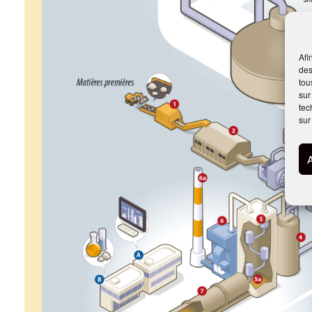
Afi
des
tou
sur
tec
sur