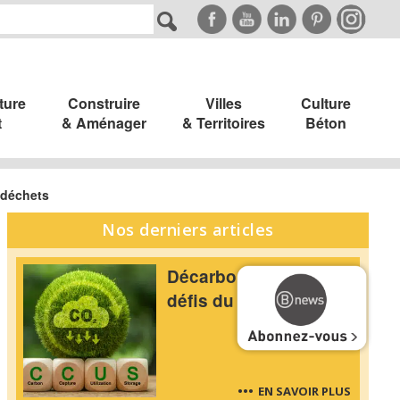
ture
Construire
Villes
Culture
t
& Aménager
& Territoires
Béton
 déchets
Nos derniers articles
Décarbonation : les
défis du CCUS
EN SAVOIR PLUS